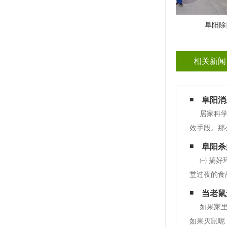
阜阳除
相关新闻
阜阳消
居家科
效手段。那
通访客时，
阜阳杀
和消毒。消
㈠ 搞
堂过夜的食
墙缝等），
当老鼠
样，大多比
如果家
如果灭鼠呢