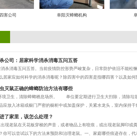
四害公司
阜阳灭蟑螂机构
杀公司：居家科学消杀消毒五问五答
学消杀消毒五问五答。当前疫情防控形势严峻复杂，日常防护依旧不能松
么居家应如何科学的消杀消毒呢？除四害中的四害是指哪四害？以及如何
只需要做好清洁和保持通风即可，通风不畅可用排气扇；若有疑似或确诊
虫灭鼠正确的蟑螂防治方法有哪些
毒剂要合理安全使用，对日常接触较
好环境卫生，清除蟑螂栖息场所。 单位要定期进行卫生大扫除，清除垃
品应放入冰箱或橱门严密的橱柜中或加盖保护，关紧水龙头，室内保持干
堵住各种孔洞。通过这些措施断绝蟑螂的食源、水源，消灭蟑螂的栖息
进了家里，该怎么处理？
较简单和经济，既可以作为化学防
里出现老鼠在天花板穿梭的声音，或者物品上有咬痕，或出现老鼠脚印或
？你可以尝试以下的方法来预防和治理老鼠。一、家庭哪些痕迹存在，代