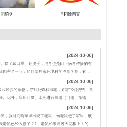
阜阳消杀
阜阳除四害
[2024-10-06]
懈。除了戴口罩、勤洗手，消毒也是阻止病毒传播的有
除四害？一问：如何给居家环境科学消毒？答：有普
传染病患者在家里短期滞留，需对居家场所进行清洁
[2024-10-06]
圾和废弃的杂物，寻找死蟑和卵鞘，并将它们烧毁。食
燥。此外，应用油灰、水泥进行抹缝（门缝、窗缝、
地。 ㈡ 物理防治 蟑螂物理防治的方法多种多
[2024-10-06]
粪便，就能判断家里出现了老鼠。当老鼠进了家里，该
表老鼠已经入侵了？1、老鼠如果通过天花板上面的通