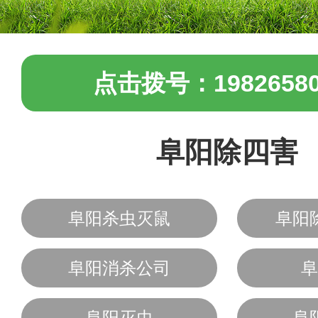
点击拨号：19826580
阜阳除四害
阜阳杀虫灭鼠
阜阳
阜阳消杀公司
阜
阜阳灭虫
阜