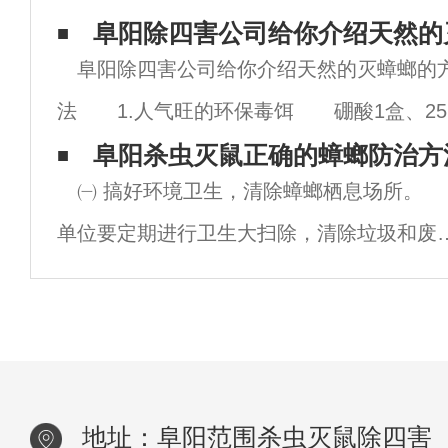
公司分享5个诱除蟑螂的小妙招，告诉你家里
阜阳除四害公司给你介绍天然的
阜阳除四害公司给你介绍天然的灭蟑螂的
有蟑螂怎么办，教你家庭蟑螂怎么消灭。阜
法 1.人气旺的环保毒饵 硼酸1盒、25
杀蟑螂公司1、利用蟑螂喜欢吃甜食的习惯，
克洋葱1 个（约拳头大）磨碎成丁状，麵粉1
阜阳杀虫灭鼠正确的蟑螂防治方
用
㈠ 搞好环境卫生，清除蟑螂栖息场所
克、砂糖1大匙、奶粉半大匙。洋葱碎片挤掉
单位要定期进行卫生大扫除，清除垃圾和废
一点汁后，混入其他材料中搅拌均
的杂物，寻找死蟑和卵鞘，并将它们烧毁。
堂过夜的食品应放入冰箱或橱门严密的橱柜
或加盖保护，关紧水龙头，室内保持干燥。
地址：阜阳范围杀虫灭鼠除四害